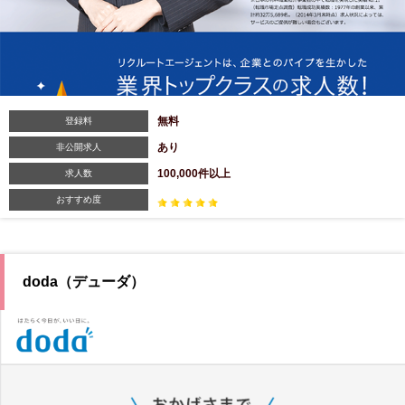
無料
登録料
あり
非公開求人
100,000件以上
求人数
おすすめ度
doda（デューダ）